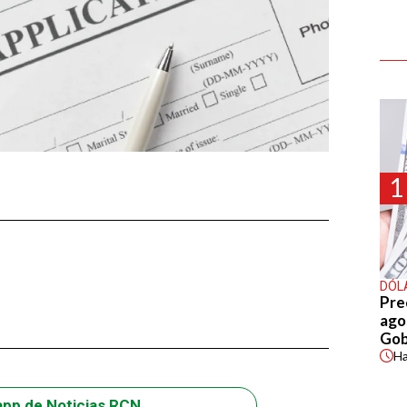
1
DÓL
Pre
agos
Gob
H
app de Noticias RCN