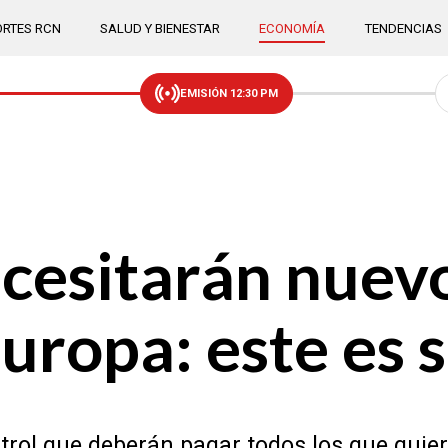
RTES RCN
SALUD Y BIENESTAR
ECONOMÍA
TENDENCIAS
EMISIÓN 12:30 PM
cesitarán nuev
uropa: este es 
trol que deberán pagar todos los que quie