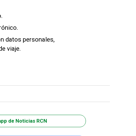
o.
rónico.
on datos personales,
e viaje.
app de Noticias RCN