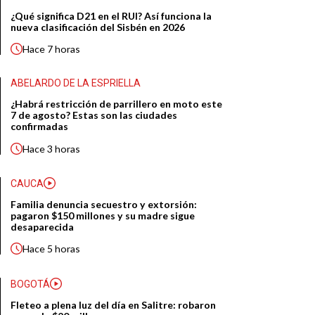
¿Qué significa D21 en el RUI? Así funciona la
nueva clasificación del Sisbén en 2026
Hace
7 horas
ABELARDO DE LA ESPRIELLA
¿Habrá restricción de parrillero en moto este
7 de agosto? Estas son las ciudades
confirmadas
Hace
3 horas
CAUCA
Familia denuncia secuestro y extorsión:
pagaron $150 millones y su madre sigue
desaparecida
Hace
5 horas
BOGOTÁ
Fleteo a plena luz del día en Salitre: robaron