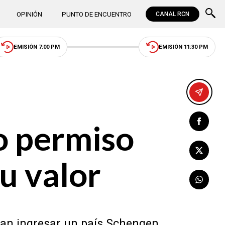
OPINIÓN
PUNTO DE ENCUENTRO
CANAL RCN
EMISIÓN 7:00 PM
EMISIÓN 11:30 PM
o permiso
su valor
ran ingresar un país Schengen,