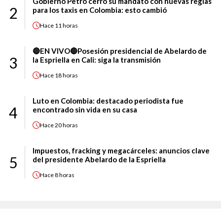
Gobierno Petro cerró su mandato con nuevas reglas
2
para los taxis en Colombia: esto cambió
Hace
11 horas
🔴EN VIVO🔴Posesión presidencial de Abelardo de
3
la Espriella en Cali: siga la transmisión
Hace
18 horas
Luto en Colombia: destacado periodista fue
4
encontrado sin vida en su casa
Hace
20 horas
Impuestos, fracking y megacárceles: anuncios clave
5
del presidente Abelardo de la Espriella
Hace
8 horas