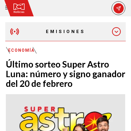
EMISIONES
MAÑANA EXPRESS
ECONOMÍA
Último sorteo Super Astro
EMISIÓN 12:30 PM
Luna: número y signo ganador
del 20 de febrero
EMISIÓN 7:00 PM
EMISIÓN 11:30 PM