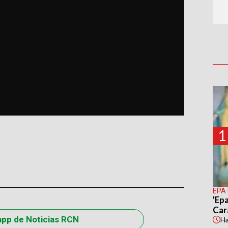
1
EPA
'Epa
Car
app de Noticias RCN
H