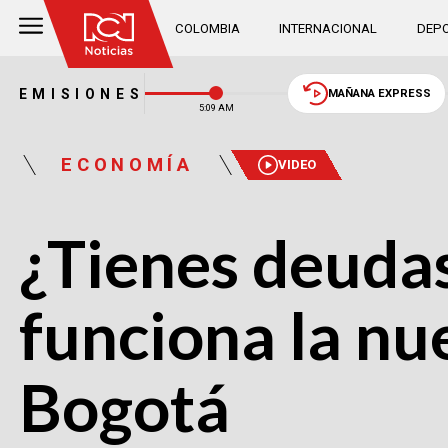
COLOMBIA
INTERNACIONAL
DEPO
EMISIONES
MAÑANA EXPRESS
5:09 AM
ECONOMÍA
VIDEO
¿Tienes deudas 
funciona la nu
Bogotá