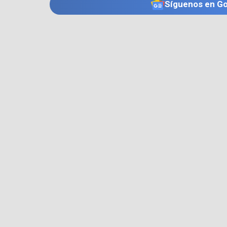
Síguenos en G
TE PUEDE INTERESAR
RESULTADOS LOTERÍA
Nuevo resultado del Super Astro Luna: este