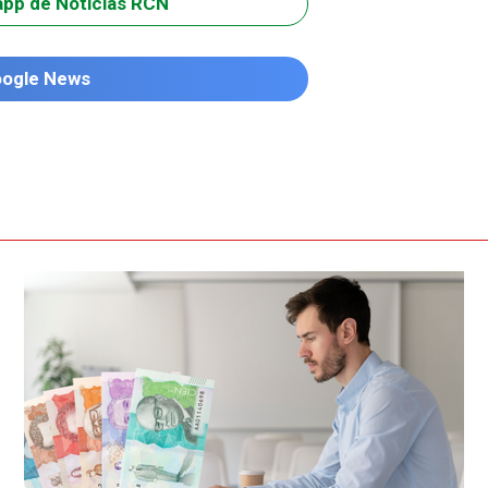
app de Noticias RCN
oogle News