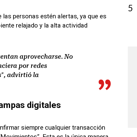
5
e las personas estén alertas, ya que es
nte relajado y la alta actividad
tentan aprovecharse. No
nciera por redes
, advirtió la
rampas digitales
nfirmar siempre cualquier transacción
 “Movimientos”. Esta es la única manera