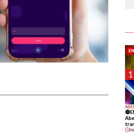
1
ABE
🔴E
Abel
tra
H