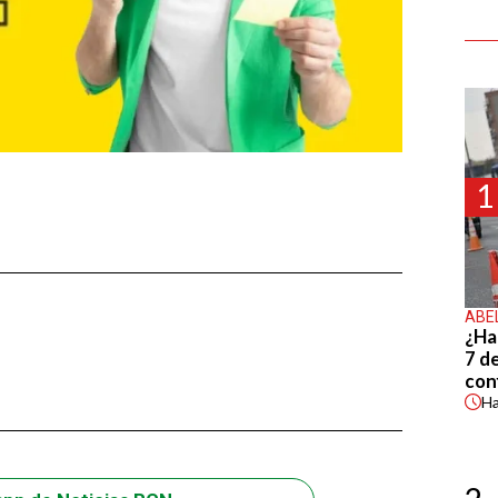
1
ABE
¿Ha
7 d
con
H