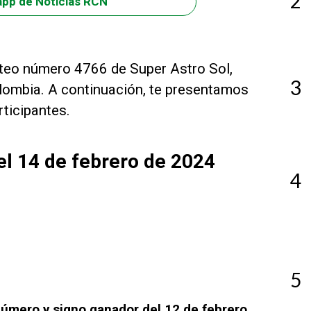
2
app de Noticias RCN
orteo número 4766 de Super Astro Sol,
3
lombia. A continuación, te presentamos
rticipantes.
el 14 de febrero de 2024
4
5
Número y signo ganador del 12 de febrero