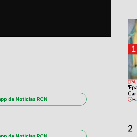
1
EPA
'Epa
Car
app de Noticias RCN
H
2
app de Noticias RCN