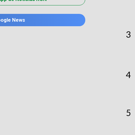
oogle News
3
4
5