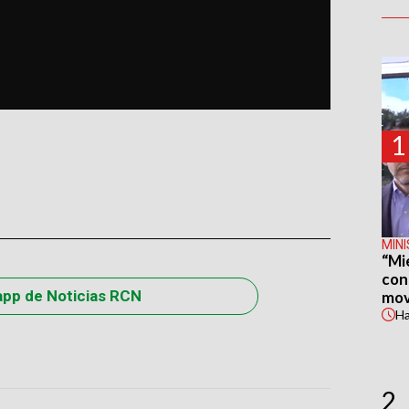
1
MIN
“Mi
con
app de Noticias RCN
mov
H
2