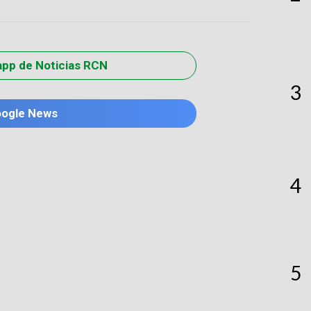
app de Noticias RCN
3
oogle News
4
5