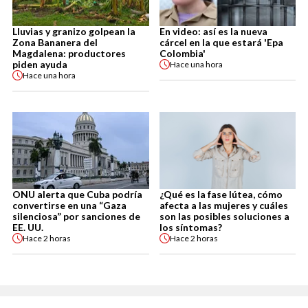
Lluvias y granizo golpean la
En video: así es la nueva
Zona Bananera del
cárcel en la que estará 'Epa
Magdalena: productores
Colombia'
piden ayuda
Hace
una hora
Hace
una hora
ONU alerta que Cuba podría
¿Qué es la fase lútea, cómo
convertirse en una “Gaza
afecta a las mujeres y cuáles
silenciosa” por sanciones de
son las posibles soluciones a
EE. UU.
los síntomas?
Hace
2 horas
Hace
2 horas