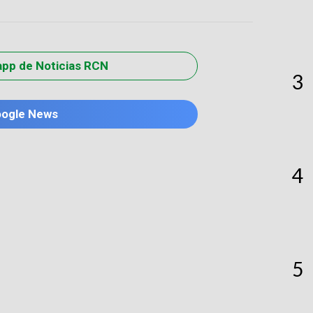
app de Noticias RCN
3
oogle News
4
5