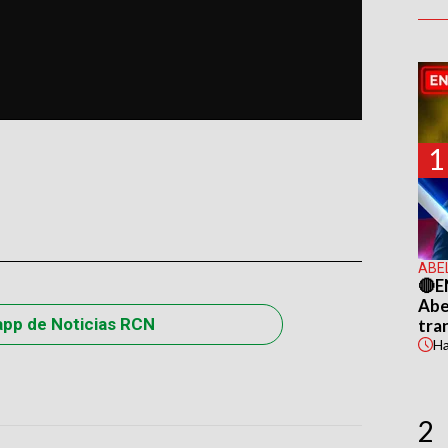
1
ABE
🔴E
Abel
app de Noticias RCN
tra
H
2