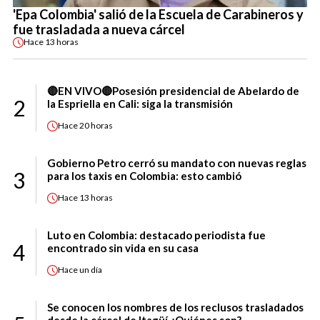
'Epa Colombia' salió de la Escuela de Carabineros y
fue trasladada a nueva cárcel
Hace
13 horas
🔴EN VIVO🔴Posesión presidencial de Abelardo de
2
la Espriella en Cali: siga la transmisión
Hace
20 horas
Gobierno Petro cerró su mandato con nuevas reglas
3
para los taxis en Colombia: esto cambió
Hace
13 horas
Luto en Colombia: destacado periodista fue
4
encontrado sin vida en su casa
Hace
un día
Se conocen los nombres de los reclusos trasladados
desde la cárcel de Itagüí ¿Quiénes son?