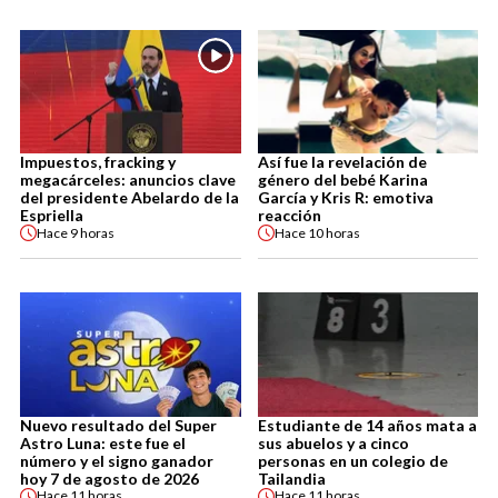
Impuestos, fracking y
Así fue la revelación de
megacárceles: anuncios clave
género del bebé Karina
del presidente Abelardo de la
García y Kris R: emotiva
Espriella
reacción
Hace
9 horas
Hace
10 horas
Nuevo resultado del Super
Estudiante de 14 años mata a
Astro Luna: este fue el
sus abuelos y a cinco
número y el signo ganador
personas en un colegio de
hoy 7 de agosto de 2026
Tailandia
Hace
11 horas
Hace
11 horas