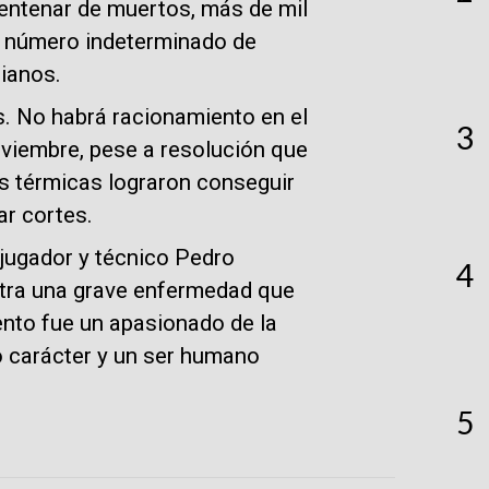
 centenar de muertos, más de mil
n número indeterminado de
ianos.
s. No habrá racionamiento en el
3
noviembre, pese a resolución que
as térmicas lograron conseguir
ar cortes.
xjugador y técnico Pedro
4
ntra una grave enfermedad que
ento fue un apasionado de la
o carácter y un ser humano
5