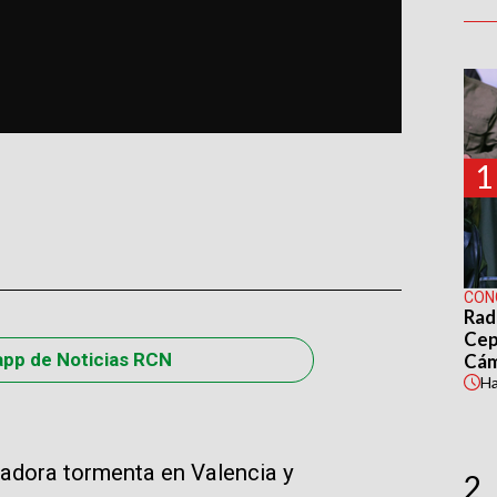
1
CON
Rad
Cep
app de Noticias RCN
Cá
H
tadora tormenta en Valencia y
2