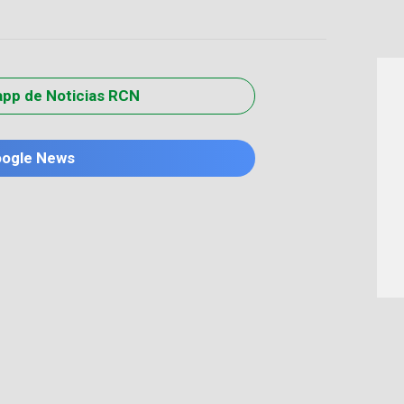
app de Noticias RCN
oogle News