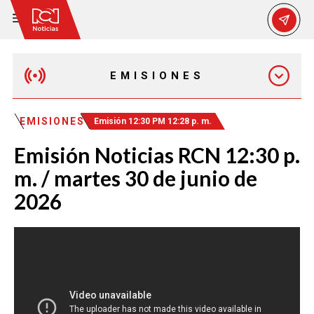
EMISIONES
MAÑANA EXPRESS
EMISIONES
Emisión 12:30 PM 12:28 p. m.
Emisión Noticias RCN 12:30 p.
EMISIÓN 12:30 PM
m. / martes 30 de junio de
2026
EMISIÓN 7:00 PM
EMISIÓN 11:30 PM