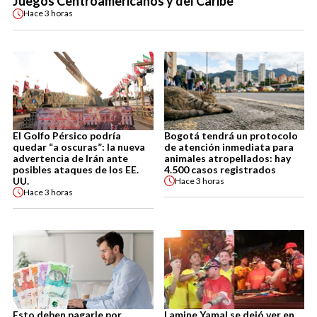
Juegos Centroamericanos y del Caribe
Hace
3 horas
El Golfo Pérsico podría
Bogotá tendrá un protocolo
quedar “a oscuras”: la nueva
de atención inmediata para
advertencia de Irán ante
animales atropellados: hay
posibles ataques de los EE.
4.500 casos registrados
UU.
Hace
3 horas
Hace
3 horas
Esto deben pagarle por
Lamine Yamal se dejó ver en