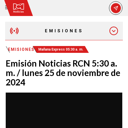
EMISIONES
MAÑANA EXPRESS
EMISIONES
Mañana Express 05:30 a. m.
Emisión Noticias RCN 5:30 a.
EMISIÓN 12:30 PM
m. / lunes 25 de noviembre de
2024
EMISIÓN 7:00 PM
EMISIÓN 11:30 PM