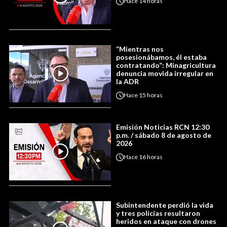
Hace
14 horas
“Mientras nos
posesionábamos, él estaba
contratando”: Minagricultura
denuncia movida irregular en
la ADR
Hace
15 horas
Emisión Noticias RCN 12:30
p.m. / sábado 8 de agosto de
2026
Hace
16 horas
Subintendente perdió la vida
y tres policías resultaron
heridos en ataque con drones