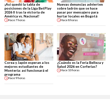
¡Así quedó la tabla de
Nuevas denuncias advierten
posiciones de la Liga BetPlay
sobre ladrón que se hace
2026 II tras la victoria de
pasar por mensajero para
América vs. Nacional!
hurtar locales en Bogotá
Hace
7 horas
Hace
8 horas
Corea y Japón esperan a los
¿Cuándo es la Feria Belleza y
mejores estudiantes de
Salud 2026 en Corferias?
Montería: así funcionará el
Hace
10 horas
programa
Hace
9 horas