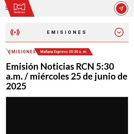
EMISIONES
MAÑANA EXPRESS
EMISIONES
Mañana Express 05:30 a. m.
Emisión Noticias RCN 5:30
EMISIÓN 12:30 PM
a.m. / miércoles 25 de junio de
2025
EMISIÓN 7:00 PM
EMISIÓN 11:30 PM