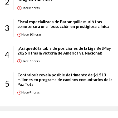
2
Hace
8 horas
Fiscal especializada de Barranquilla murió tras
3
someterse a una liposucción en prestigiosa clínica
Hace
10 horas
¡Así quedó la tabla de posiciones de la Liga BetPlay
4
2026 II tras la victoria de América vs. Nacional!
Hace
7 horas
Contraloría revela posible detrimento de $1.513
millones en programa de caminos comunitarios de la
5
Paz Total
Hace
9 horas