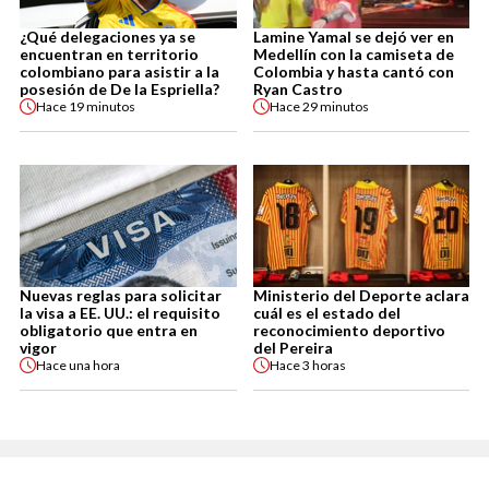
¿Qué delegaciones ya se
Lamine Yamal se dejó ver en
encuentran en territorio
Medellín con la camiseta de
colombiano para asistir a la
Colombia y hasta cantó con
posesión de De la Espriella?
Ryan Castro
Hace
19 minutos
Hace
29 minutos
Nuevas reglas para solicitar
Ministerio del Deporte aclara
la visa a EE. UU.: el requisito
cuál es el estado del
obligatorio que entra en
reconocimiento deportivo
vigor
del Pereira
Hace
una hora
Hace
3 horas