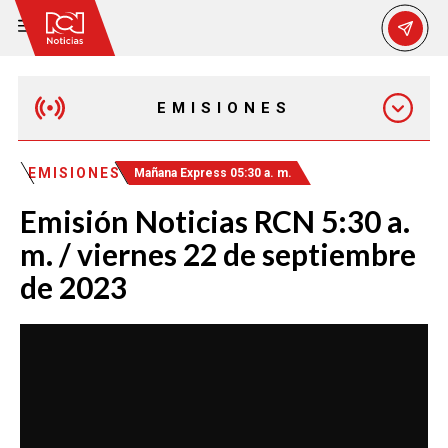
EMISIONES
MAÑANA EXPRESS
EMISIONES
Mañana Express 05:30 a. m.
Emisión Noticias RCN 5:30 a.
EMISIÓN 12:30 PM
m. / viernes 22 de septiembre
de 2023
EMISIÓN 7:00 PM
EMISIÓN 11:30 PM