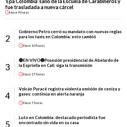
'Epa Colombia' salió de la Escuela de Carabineros y
fue trasladada a nueva cárcel
Hace
9 horas
Gobierno Petro cerró su mandato con nuevas reglas
2
para los taxis en Colombia: esto cambió
Hace
10 horas
🔴EN VIVO🔴Posesión presidencial de Abelardo de
3
la Espriella en Cali: siga la transmisión
Hace
17 horas
Volcán Puracé registra violenta emisión de ceniza y
4
gases: continúa en alerta naranja
Hace
7 horas
Luto en Colombia: destacado periodista fue
5
encontrado sin vida en su casa