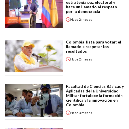
estrategia paz electoral y
hace un llamado al respeto
por la democracia
Hace
2 meses
Colombia, lista para votar: el
llamado a respetar los
resultados
Hace
2 meses
Facultad de Ciencias Básicas y
Aplicadas de la Universidad
Militar fortalece la formación
científica y la innovación en
Colombia
Hace
3 meses