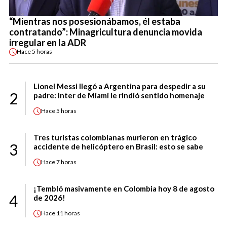
“Mientras nos posesionábamos, él estaba
contratando”: Minagricultura denuncia movida
irregular en la ADR
Hace
5 horas
Lionel Messi llegó a Argentina para despedir a su
2
padre: Inter de Miami le rindió sentido homenaje
Hace
5 horas
Tres turistas colombianas murieron en trágico
3
accidente de helicóptero en Brasil: esto se sabe
Hace
7 horas
¡Tembló masivamente en Colombia hoy 8 de agosto
4
de 2026!
Hace
11 horas