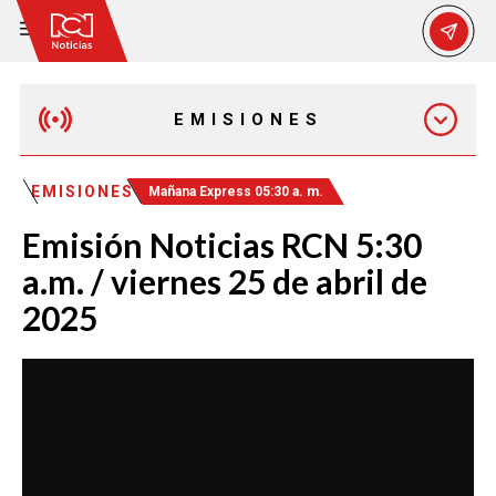
EMISIONES
EMISIÓN 12:30 PM
EMISIONES
Mañana Express 05:30 a. m.
Emisión Noticias RCN 5:30
EMISIÓN 7:00 PM
a.m. / viernes 25 de abril de
2025