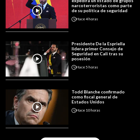
expedirá un listado de grupos
narcoterroristas como parte
de su política de seguridad
Hace
4 horas
Presidente De la Espriella
lidera primer Consejo de
Seguridad en Cali tras su
posesión
Hace
5 horas
Todd Blanche confirmado
como fiscal general de
Estados Unidos
Hace
10 horas