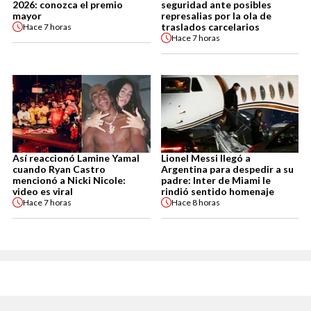
2026: conozca el premio
seguridad ante posibles
mayor
represalias por la ola de
traslados carcelarios
Hace
7 horas
Hace
7 horas
Así reaccionó Lamine Yamal
Lionel Messi llegó a
cuando Ryan Castro
Argentina para despedir a su
mencionó a Nicki Nicole:
padre: Inter de Miami le
video es viral
rindió sentido homenaje
Hace
7 horas
Hace
8 horas