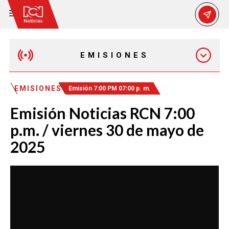
EMISIONES
EMISIÓN 12:30 PM
EMISIONES
Emisión 7:00 PM 07:00 p. m.
Emisión Noticias RCN 7:00
EMISIÓN 7:00 PM
p.m. / viernes 30 de mayo de
2025