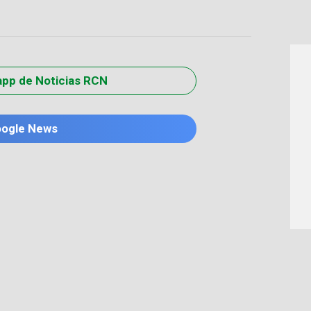
app de Noticias RCN
oogle News