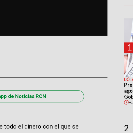
1
DÓL
Pre
agos
app de Noticias RCN
Gob
H
todo el dinero con el que se
2