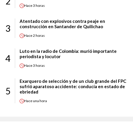
2
Hace
3 horas
Atentado con explosivos contra peaje en
3
construcción en Santander de Quilichao
Hace
2 horas
Luto en la radio de Colombia: murió importante
4
periodista y locutor
Hace
3 horas
Exarquero de selección y de un club grande del FPC
sufrió aparatoso accidente: conducía en estado de
5
ebriedad
Hace
una hora