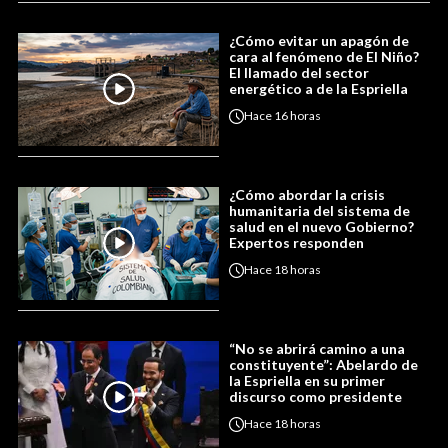
¿Cómo evitar un apagón de
cara al fenómeno de El Niño?
El llamado del sector
energético a de la Espriella
Hace
16 horas
¿Cómo abordar la crisis
humanitaria del sistema de
salud en el nuevo Gobierno?
Expertos responden
Hace
18 horas
“No se abrirá camino a una
constituyente”: Abelardo de
la Espriella en su primer
discurso como presidente
Hace
18 horas