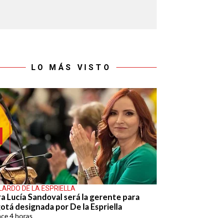
LO MÁS VISTO
LARDO DE LA ESPRIELLA
ra Lucía Sandoval será la gerente para
otá designada por De la Espriella
ace
4 horas