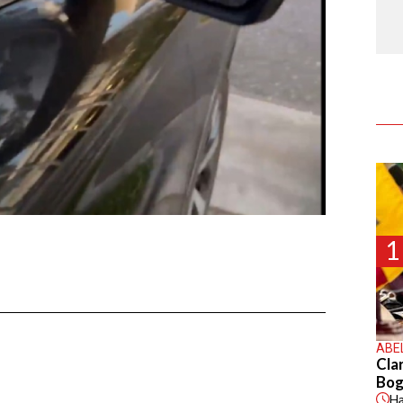
1
ABE
Cla
Bog
H