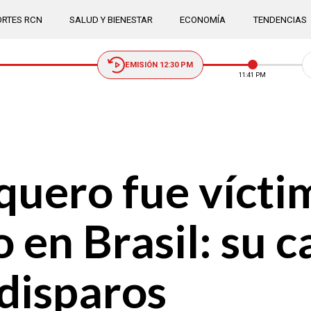
RTES RCN
SALUD Y BIENESTAR
ECONOMÍA
TENDENCIAS
EMISIÓN 12:30 PM
11:41 PM
quero fue vícti
o en Brasil: su 
 disparos