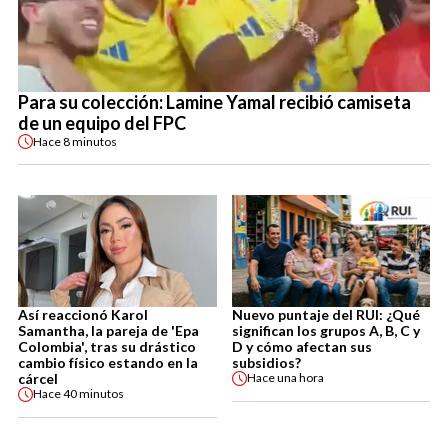
Para su colección: Lamine Yamal recibió camiseta
de un equipo del FPC
Hace
8 minutos
Así reaccionó Karol
Nuevo puntaje del RUI: ¿Qué
Samantha, la pareja de 'Epa
significan los grupos A, B, C y
Colombia', tras su drástico
D y cómo afectan sus
cambio físico estando en la
subsidios?
cárcel
Hace
una hora
Hace
40 minutos