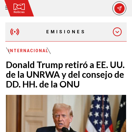
EMISIONES
MAÑANA EXPRESS
INTERNACIONAL
Donald Trump retiró a EE. UU.
EMISIÓN 12:30 PM
de la UNRWA y del consejo de
DD. HH. de la ONU
EMISIÓN 7:00 PM
EMISIÓN 11:30 PM