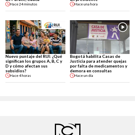
Hace
24 minutos
Hace
una hora
Nuevo puntaje del RUI: ¿Qué
Bogotá habilita Casas de
significan los grupos A, B, C y
Justicia para atender quejas
D y cómo afectan sus
por falta de medicamentos y
subsidios?
demora en consultas
Hace
4 horas
Hace
un día