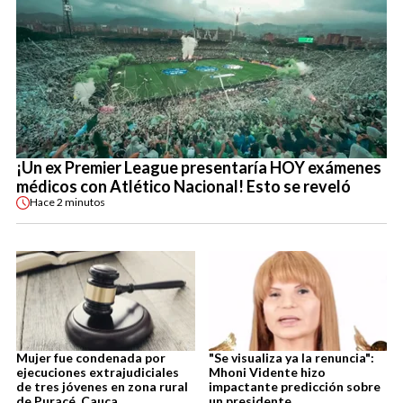
¡Un ex Premier League presentaría HOY exámenes
médicos con Atlético Nacional! Esto se reveló
Hace
2 minutos
Mujer fue condenada por
"Se visualiza ya la renuncia":
ejecuciones extrajudiciales
Mhoni Vidente hizo
de tres jóvenes en zona rural
impactante predicción sobre
de Puracé, Cauca
un presidente