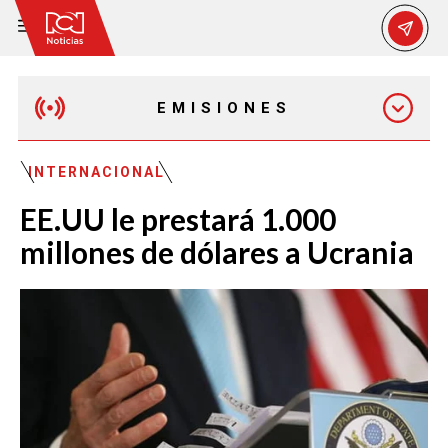
EMISIONES
MAÑANA EXPRESS
INTERNACIONAL
EE.UU le prestará 1.000
EMISIÓN 12:30 PM
millones de dólares a Ucrania
EMISIÓN 7:00 PM
EMISIÓN 11:30 PM