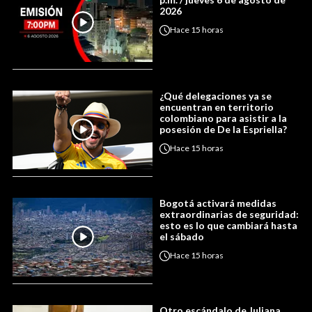
2026
Hace
15 horas
¿Qué delegaciones ya se
encuentran en territorio
colombiano para asistir a la
posesión de De la Espriella?
Hace
15 horas
Bogotá activará medidas
extraordinarias de seguridad:
esto es lo que cambiará hasta
el sábado
Hace
15 horas
Otro escándalo de Juliana