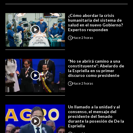
¿Cómo abordar la crisis
humanitaria del sistema de
salud en el nuevo Gobierno?
Expertos responden
Hace
2 horas
“No se abrirá camino a una
constituyente”: Abelardo de
la Espriella en su primer
discurso como presidente
Hace
2 horas
Un llamado a la unidad y al
consenso, el mensaje del
presidente del Senado
durante la posesión de De la
Espriella