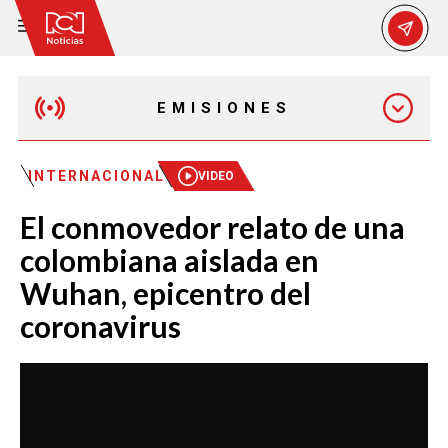
EMISIONES
MAÑANA EXPRESS
INTERNACIONAL
VIDEO
El conmovedor relato de una
EMISIÓN 12:30 PM
colombiana aislada en
Wuhan, epicentro del
EMISIÓN 7:00 PM
coronavirus
EMISIÓN 11:30 PM