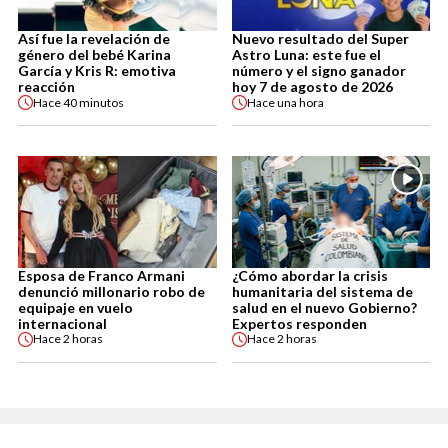
Así fue la revelación de
Nuevo resultado del Super
género del bebé Karina
Astro Luna: este fue el
García y Kris R: emotiva
número y el signo ganador
reacción
hoy 7 de agosto de 2026
Hace
40 minutos
Hace
una hora
Esposa de Franco Armani
¿Cómo abordar la crisis
denunció millonario robo de
humanitaria del sistema de
equipaje en vuelo
salud en el nuevo Gobierno?
internacional
Expertos responden
Hace
2 horas
Hace
2 horas