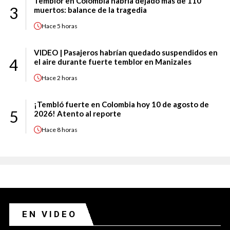
Temblor en Colombia habría dejado más de 110
3
muertos: balance de la tragedia
Hace
5 horas
VIDEO | Pasajeros habrían quedado suspendidos en
4
el aire durante fuerte temblor en Manizales
Hace
2 horas
¡Tembló fuerte en Colombia hoy 10 de agosto de
5
2026! Atento al reporte
Hace
8 horas
EN VIDEO