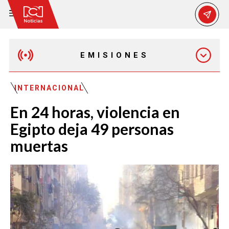
EMISIONES
MAÑANA EXPRESS
INTERNACIONAL
En 24 horas, violencia en
EMISIÓN 12:30 PM
Egipto deja 49 personas
muertas
EMISIÓN 7:00 PM
EMISIÓN 11:30 PM