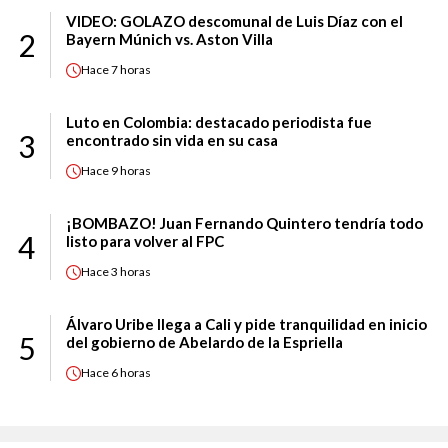
VIDEO: GOLAZO descomunal de Luis Díaz con el
2
Bayern Múnich vs. Aston Villa
Hace
7 horas
Luto en Colombia: destacado periodista fue
3
encontrado sin vida en su casa
Hace
9 horas
¡BOMBAZO! Juan Fernando Quintero tendría todo
4
listo para volver al FPC
Hace
3 horas
Álvaro Uribe llega a Cali y pide tranquilidad en inicio
5
del gobierno de Abelardo de la Espriella
Hace
6 horas