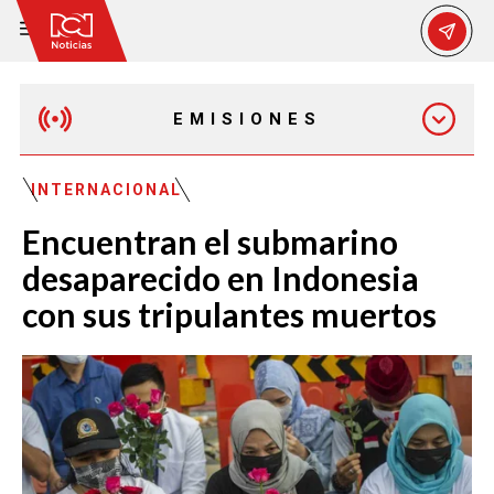
EMISIONES
MAÑANA EXPRESS
INTERNACIONAL
Encuentran el submarino
EMISIÓN 12:30 PM
desaparecido en Indonesia
con sus tripulantes muertos
EMISIÓN 7:00 PM
EMISIÓN 11:30 PM