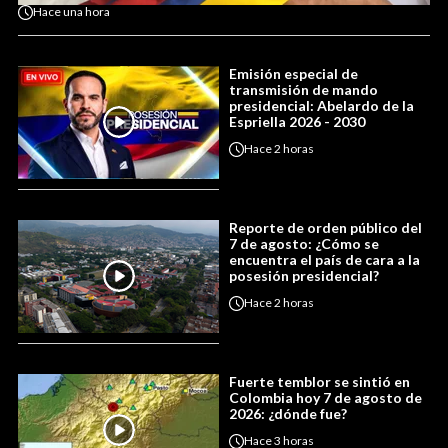
Hace
una hora
Emisión especial de
transmisión de mando
presidencial: Abelardo de la
Espriella 2026 - 2030
Hace
2 horas
Reporte de orden público del
7 de agosto: ¿Cómo se
encuentra el país de cara a la
posesión presidencial?
Hace
2 horas
Fuerte temblor se sintió en
Colombia hoy 7 de agosto de
2026: ¿dónde fue?
Hace
3 horas