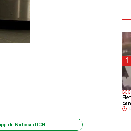
1
BOG
Flet
cer
H
app de Noticias RCN