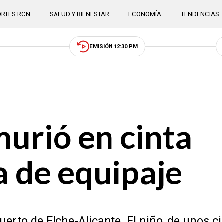
RTES RCN
SALUD Y BIENESTAR
ECONOMÍA
TENDENCIAS
EMISIÓN 12:30 PM
urió en cinta
 de equipaje
uerto de Elche-Alicante. El niño, de unos c