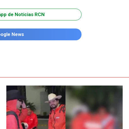
app de Noticias RCN
oogle News