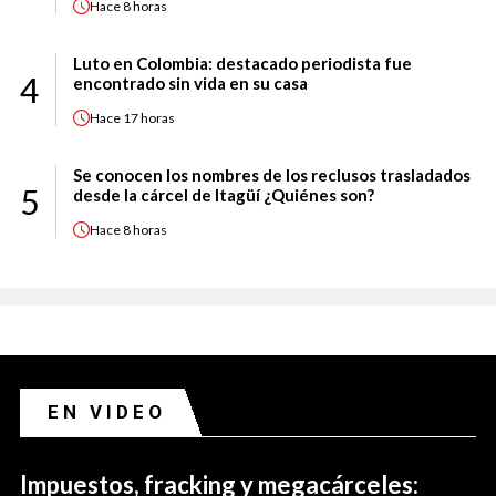
Hace
8 horas
Luto en Colombia: destacado periodista fue
4
encontrado sin vida en su casa
Hace
17 horas
Se conocen los nombres de los reclusos trasladados
5
desde la cárcel de Itagüí ¿Quiénes son?
Hace
8 horas
EN VIDEO
Impuestos, fracking y megacárceles: