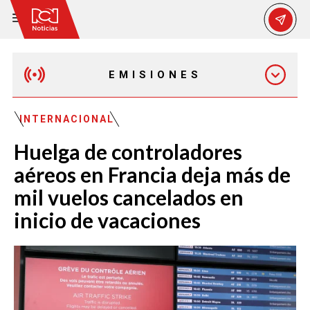
EMISIONES
MAÑANA EXPRESS
INTERNACIONAL
Huelga de controladores
EMISIÓN 12:30 PM
aéreos en Francia deja más de
mil vuelos cancelados en
EMISIÓN 7:00 PM
inicio de vacaciones
EMISIÓN 11:30 PM