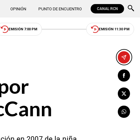
OPINIÓN
PUNTO DE ENCUENTRO
CANAL RCN
EMISIÓN 7:00 PM
EMISIÓN 11:30 PM
 por
McCann
ición en 2007 de la niña