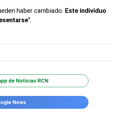
ueden haber cambiado.
Este individuo
resentarse
".
app de Noticias RCN
oogle News