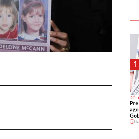
1
DÓL
Pre
agos
Gob
H