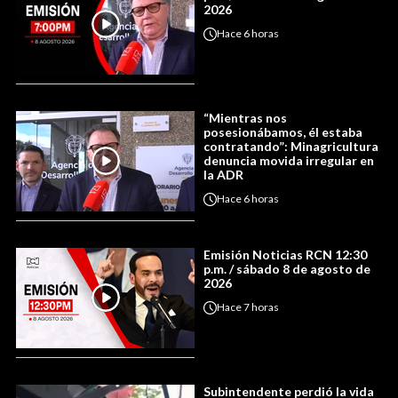
2026
Hace
6 horas
“Mientras nos
posesionábamos, él estaba
contratando”: Minagricultura
denuncia movida irregular en
la ADR
Hace
6 horas
Emisión Noticias RCN 12:30
p.m. / sábado 8 de agosto de
2026
Hace
7 horas
Subintendente perdió la vida