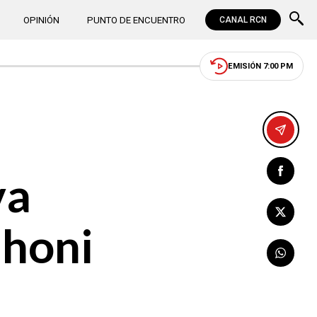
OPINIÓN
PUNTO DE ENCUENTRO
CANAL RCN
EMISIÓN 7:00 PM
va
Mhoni