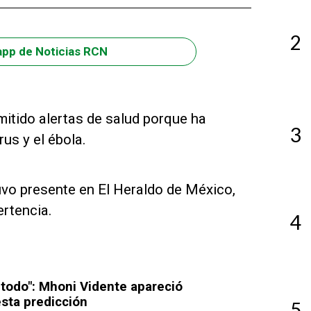
2
app de Noticias RCN
itido alertas de salud porque ha
3
us y el ébola.
vo presente en El Heraldo de México,
ertencia.
4
 todo": Mhoni Vidente apareció
sta predicción
5