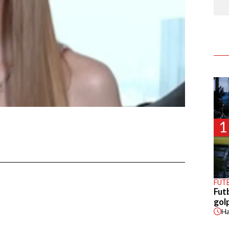
1
FÚT
Fut
gol
H