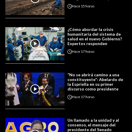
Hace
15 horas
¿Cómo abordar la crisis
humanitaria del sistema de
salud en el nuevo Gobierno?
Expertos responden
Hace
17 horas
“No se abrirá camino a una
constituyente”: Abelardo de
la Espriella en su primer
discurso como presidente
Hace
17 horas
Un llamado a la unidad y al
consenso, el mensaje del
presidente del Senado