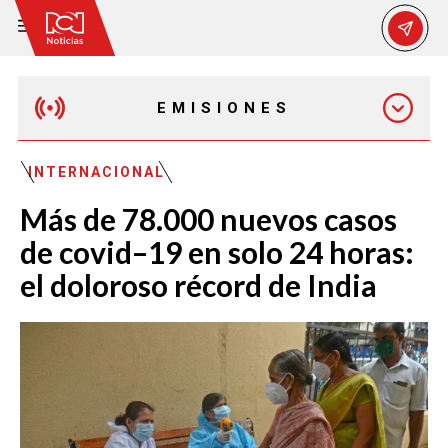
EMISIONES
MAÑANA EXPRESS
INTERNACIONAL
Más de 78.000 nuevos casos
EMISIÓN 12:30 PM
de covid–19 en solo 24 horas:
el doloroso récord de India
EMISIÓN 7:00 PM
EMISIÓN 11:30 PM