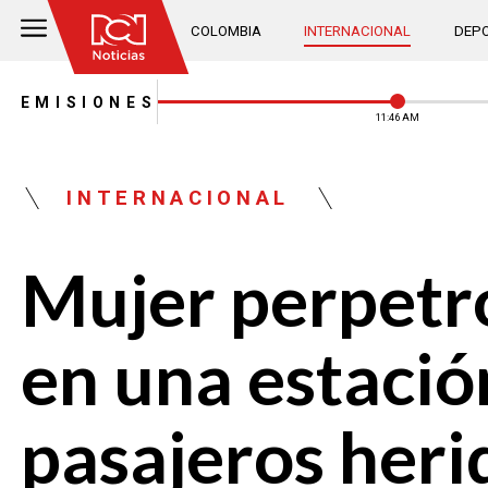
COLOMBIA
INTERNACIONAL
DEPO
EMISIONES
11:46 AM
INTERNACIONAL
Mujer perpetró
en una estació
pasajeros heri