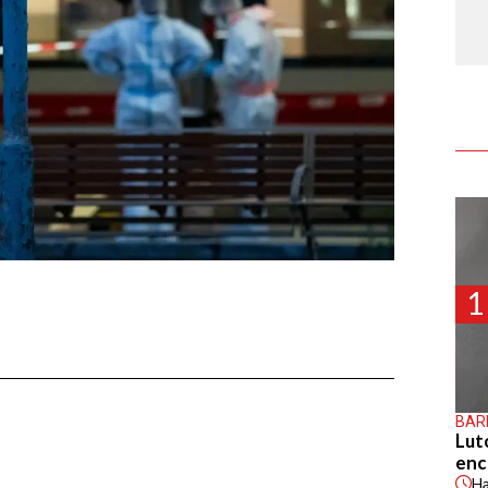
1
BAR
Lut
enc
H