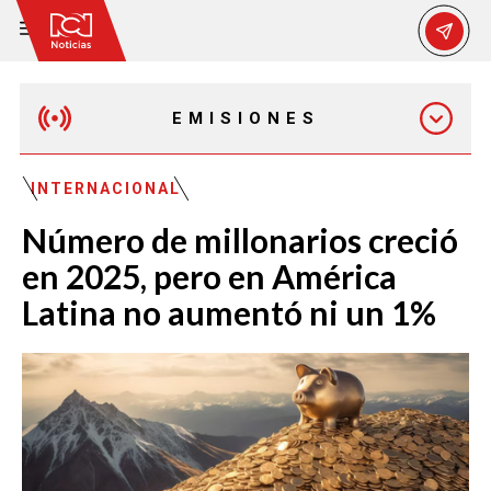
EMISIONES
MAÑANA EXPRESS
INTERNACIONAL
Número de millonarios creció
EMISIÓN 12:30 PM
en 2025, pero en América
Latina no aumentó ni un 1%
EMISIÓN 7:00 PM
EMISIÓN 11:30 PM