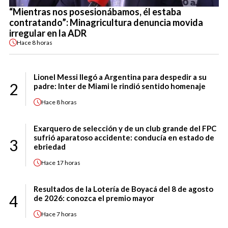
“Mientras nos posesionábamos, él estaba
contratando”: Minagricultura denuncia movida
irregular en la ADR
Hace
8 horas
Lionel Messi llegó a Argentina para despedir a su
2
padre: Inter de Miami le rindió sentido homenaje
Hace
8 horas
Exarquero de selección y de un club grande del FPC
sufrió aparatoso accidente: conducía en estado de
3
ebriedad
Hace
17 horas
Resultados de la Lotería de Boyacá del 8 de agosto
4
de 2026: conozca el premio mayor
Hace
7 horas