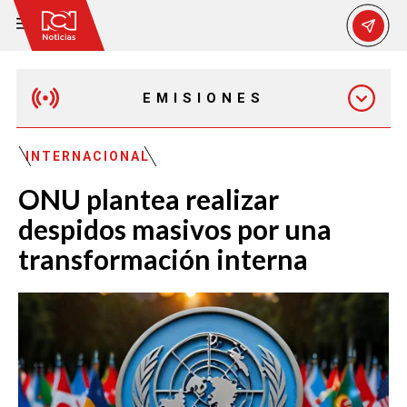
EMISIONES
EMISIÓN 12:30 PM
INTERNACIONAL
ONU plantea realizar
EMISIÓN 7:00 PM
despidos masivos por una
transformación interna