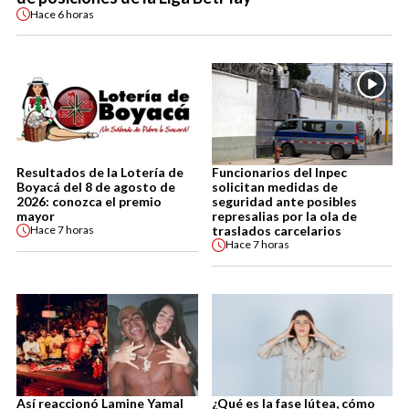
Hace
6 horas
Resultados de la Lotería de
Funcionarios del Inpec
Boyacá del 8 de agosto de
solicitan medidas de
2026: conozca el premio
seguridad ante posibles
mayor
represalias por la ola de
traslados carcelarios
Hace
7 horas
Hace
7 horas
Así reaccionó Lamine Yamal
¿Qué es la fase lútea, cómo