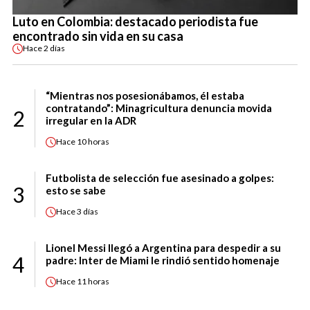
Luto en Colombia: destacado periodista fue
encontrado sin vida en su casa
Hace
2 días
“Mientras nos posesionábamos, él estaba
contratando”: Minagricultura denuncia movida
2
irregular en la ADR
Hace
10 horas
Futbolista de selección fue asesinado a golpes:
3
esto se sabe
Hace
3 días
Lionel Messi llegó a Argentina para despedir a su
4
padre: Inter de Miami le rindió sentido homenaje
Hace
11 horas