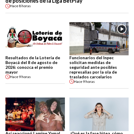
de posiciones de la Liga BetPlay
Hace
8 horas
Resultados de la Lotería de
Funcionarios del Inpec
Boyacá del 8 de agosto de
solicitan medidas de
2026: conozca el premio
seguridad ante posibles
mayor
represalias por la ola de
traslados carcelarios
Hace
9 horas
Hace
9 horas
Así reaccionó Lamine Yamal
¿Qué es la fase lútea, cómo