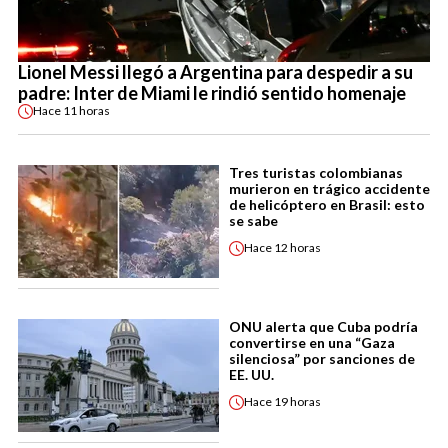
Lionel Messi llegó a Argentina para despedir a su
padre: Inter de Miami le rindió sentido homenaje
Hace
11 horas
Tres turistas colombianas
murieron en trágico accidente
de helicóptero en Brasil: esto
se sabe
Hace
12 horas
ONU alerta que Cuba podría
convertirse en una “Gaza
silenciosa” por sanciones de
EE. UU.
Hace
19 horas