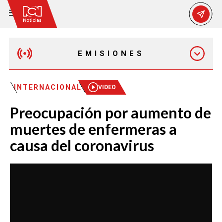
EMISIONES
MAÑANA EXPRESS
INTERNACIONAL
VIDEO
Preocupación por aumento de
EMISIÓN 12:30 PM
muertes de enfermeras a
causa del coronavirus
EMISIÓN 7:00 PM
EMISIÓN 11:30 PM