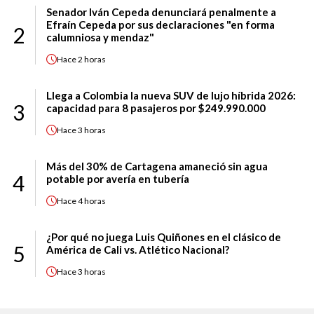
Senador Iván Cepeda denunciará penalmente a
Efraín Cepeda por sus declaraciones "en forma
2
calumniosa y mendaz"
Hace
2 horas
Llega a Colombia la nueva SUV de lujo híbrida 2026:
3
capacidad para 8 pasajeros por $249.990.000
Hace
3 horas
Más del 30% de Cartagena amaneció sin agua
4
potable por avería en tubería
Hace
4 horas
¿Por qué no juega Luis Quiñones en el clásico de
5
América de Cali vs. Atlético Nacional?
Hace
3 horas