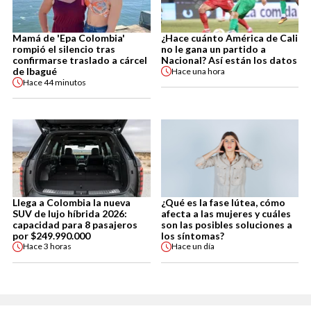
Mamá de 'Epa Colombia'
¿Hace cuánto América de Cali
rompió el silencio tras
no le gana un partido a
confirmarse traslado a cárcel
Nacional? Así están los datos
de Ibagué
Hace
una hora
Hace
44 minutos
Llega a Colombia la nueva
¿Qué es la fase lútea, cómo
SUV de lujo híbrida 2026:
afecta a las mujeres y cuáles
capacidad para 8 pasajeros
son las posibles soluciones a
por $249.990.000
los síntomas?
Hace
3 horas
Hace
un día