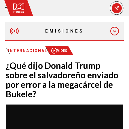
EMISIONES
EMISIÓN 12:30 PM
INTERNACIONAL
VIDEO
¿Qué dijo Donald Trump
EMISIÓN 7:00 PM
sobre el salvadoreño enviado
por error a la megacárcel de
Bukele?