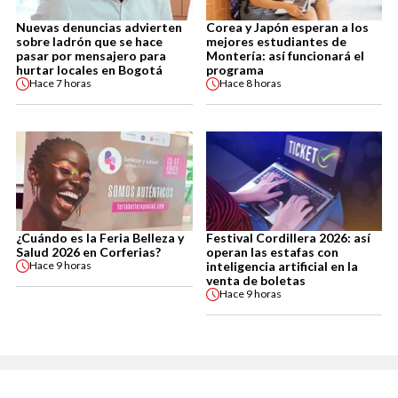
Nuevas denuncias advierten
Corea y Japón esperan a los
sobre ladrón que se hace
mejores estudiantes de
pasar por mensajero para
Montería: así funcionará el
hurtar locales en Bogotá
programa
Hace
7 horas
Hace
8 horas
¿Cuándo es la Feria Belleza y
Festival Cordillera 2026: así
Salud 2026 en Corferias?
operan las estafas con
inteligencia artificial en la
Hace
9 horas
venta de boletas
Hace
9 horas