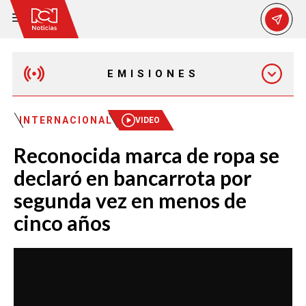
EMISIONES
MAÑANA EXPRESS
INTERNACIONAL
VIDEO
Reconocida marca de ropa se
EMISIÓN 12:30 PM
declaró en bancarrota por
segunda vez en menos de
EMISIÓN 7:00 PM
cinco años
EMISIÓN 11:30 PM