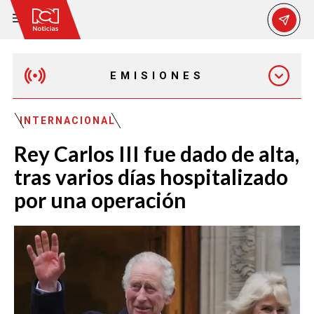
EMISIONES
MAÑANA EXPRESS
INTERNACIONAL
Rey Carlos III fue dado de alta,
EMISIÓN 12:30 PM
tras varios días hospitalizado
por una operación
EMISIÓN 7:00 PM
EMISIÓN 11:30 PM