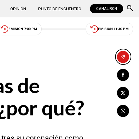
OPINIÓN
PUNTO DE ENCUENTRO
CANAL RCN
EMISIÓN 7:00 PM
EMISIÓN 11:30 PM
as de
¿por qué?
s tras su coronación como