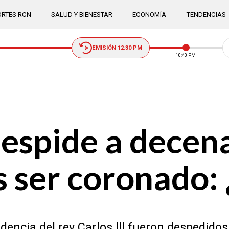
RTES RCN
SALUD Y BIENESTAR
ECONOMÍA
TENDENCIAS
EMISIÓN 12:30 PM
10:40 PM
 despide a decen
 ser coronado: 
dencia del rey Carlos lll fueron despedido