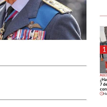
1
ABE
¿Ha
7 d
con
H