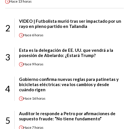
Hace
13 horas
VIDEO | Futbolista murió tras ser impactado por un
2
rayo en pleno partido en Tailandia
Hace
6 horas
Esta es la delegación de EE. UU. que vendrá a la
3
posesión de Abelardo: ¿Estará Trump?
Hace
9 horas
Gobierno confirma nuevas reglas para patinetas y
bicicletas eléctricas: vea los cambios y desde
4
cuándo rigen
Hace
16 horas
Auditor le responde a Petro por afirmaciones de
5
supuesto fraude: “No tiene fundamento”
Hace
7 horas