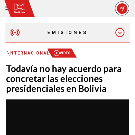
EMISIONES
MAÑANA EXPRESS
INTERNACIONAL
VIDEO
Todavía no hay acuerdo para
EMISIÓN 12:30 PM
concretar las elecciones
presidenciales en Bolivia
EMISIÓN 7:00 PM
EMISIÓN 11:30 PM