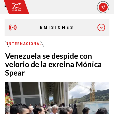
EMISIONES
MAÑANA EXPRESS
INTERNACIONAL
Venezuela se despide con
EMISIÓN 12:30 PM
velorio de la exreina Mónica
Spear
EMISIÓN 7:00 PM
EMISIÓN 11:30 PM