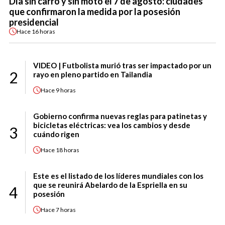
Día sin carro y sin moto el 7 de agosto: ciudades
que confirmaron la medida por la posesión
presidencial
Hace
16 horas
VIDEO | Futbolista murió tras ser impactado por un
2
rayo en pleno partido en Tailandia
Hace
9 horas
Gobierno confirma nuevas reglas para patinetas y
bicicletas eléctricas: vea los cambios y desde
3
cuándo rigen
Hace
18 horas
Este es el listado de los líderes mundiales con los
que se reunirá Abelardo de la Espriella en su
4
posesión
Hace
7 horas