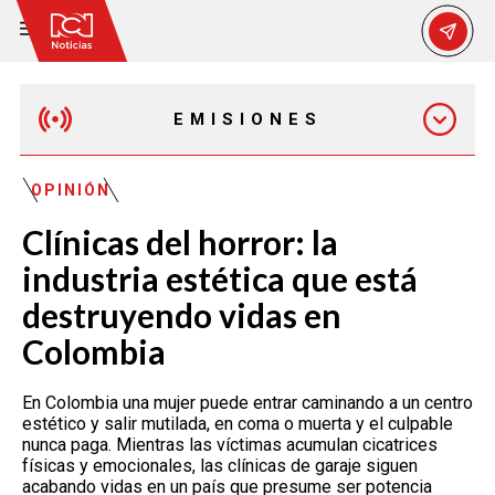
EMISIONES
MAÑANA EXPRESS
OPINIÓN
Clínicas del horror: la
EMISIÓN 12:30 PM
industria estética que está
destruyendo vidas en
EMISIÓN 7:00 PM
Colombia
En Colombia una mujer puede entrar caminando a un centro
EMISIÓN 11:30 PM
estético y salir mutilada, en coma o muerta y el culpable
nunca paga. Mientras las víctimas acumulan cicatrices
físicas y emocionales, las clínicas de garaje siguen
acabando vidas en un país que presume ser potencia